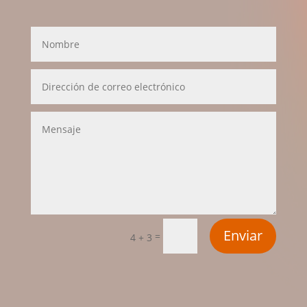
Enviar
=
4 + 3